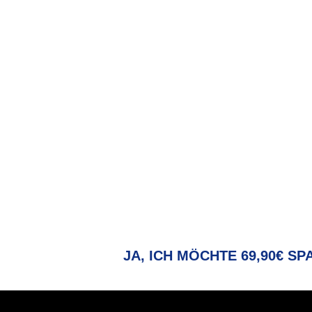
SO GEHT'S W
WICHTIG: Wenn du dich jetzt direkt online anmeld
komplette Aufnahmegebühr! Klicke einfach auf de
deinen Online-Vorteil!
JA, ICH MÖCHTE 69,90€ SP